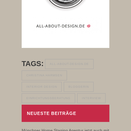
TAGS:
ALL-ABOUT-DESIGN.DE
CHRISTINA HARMSEN
INTERIOR DESIGN
BLOGGERIN
EINRICHTUNGSBERATUNG
INTERVIEW
NEUESTE BEITRÄGE
Münchner Home Staging Agentur jetzt auch mit