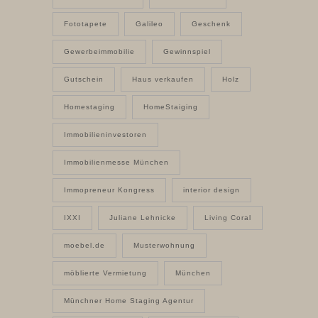
Fototapete
Galileo
Geschenk
Gewerbeimmobilie
Gewinnspiel
Gutschein
Haus verkaufen
Holz
Homestaging
HomeStaiging
Immobilieninvestoren
Immobilienmesse München
Immopreneur Kongress
interior design
IXXI
Juliane Lehnicke
Living Coral
moebel.de
Musterwohnung
möblierte Vermietung
München
Münchner Home Staging Agentur