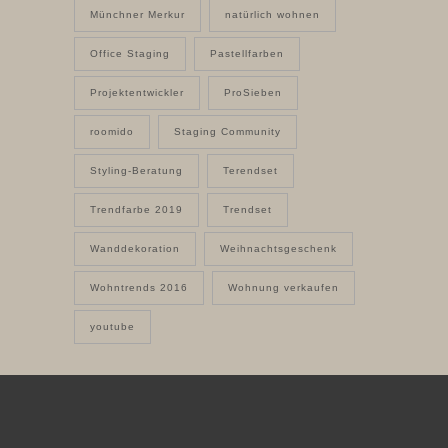
Münchner Merkur
natürlich wohnen
Office Staging
Pastellfarben
Projektentwickler
ProSieben
roomido
Staging Community
Styling-Beratung
Terendset
Trendfarbe 2019
Trendset
Wanddekoration
Weihnachtsgeschenk
Wohntrends 2016
Wohnung verkaufen
youtube