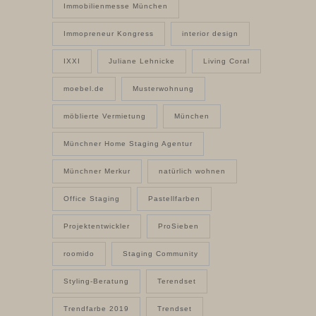
Immobilienmesse München
Immopreneur Kongress
interior design
IXXI
Juliane Lehnicke
Living Coral
moebel.de
Musterwohnung
möblierte Vermietung
München
Münchner Home Staging Agentur
Münchner Merkur
natürlich wohnen
Office Staging
Pastellfarben
Projektentwickler
ProSieben
roomido
Staging Community
Styling-Beratung
Terendset
Trendfarbe 2019
Trendset