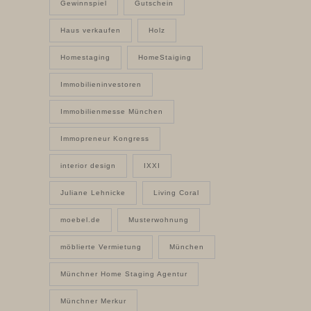
Gewinnspiel
Gutschein
Haus verkaufen
Holz
Homestaging
HomeStaiging
Immobilieninvestoren
Immobilienmesse München
Immopreneur Kongress
interior design
IXXI
Juliane Lehnicke
Living Coral
moebel.de
Musterwohnung
möblierte Vermietung
München
Münchner Home Staging Agentur
Münchner Merkur