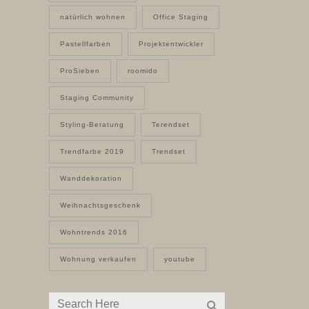
natürlich wohnen
Office Staging
Pastellfarben
Projektentwickler
ProSieben
roomido
Staging Community
Styling-Beratung
Terendset
Trendfarbe 2019
Trendset
Wanddekoration
Weihnachtsgeschenk
Wohntrends 2016
Wohnung verkaufen
youtube