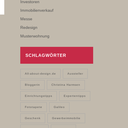
Investoren
Immobilienverkauf
Messe
Redesign
Musterwohnung
SCHLAGWÖRTER
All-about-design.de
Aussteller
Bloggerin
Christina Harmsen
Einrichtungstipps
Expertentipps
Fototapete
Galileo
Geschenk
Gewerbeimmobilie