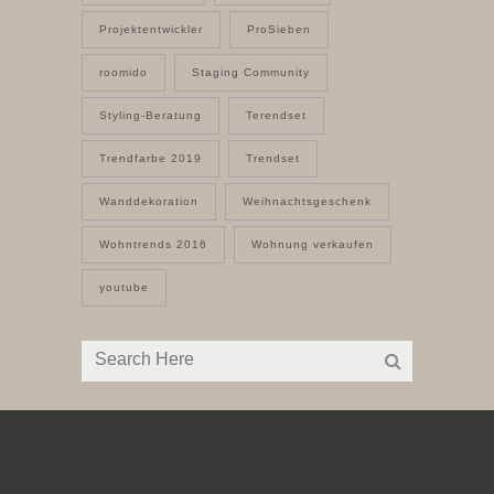
Projektentwickler
ProSieben
roomido
Staging Community
Styling-Beratung
Terendset
Trendfarbe 2019
Trendset
Wanddekoration
Weihnachtsgeschenk
Wohntrends 2016
Wohnung verkaufen
youtube