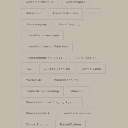
Gewerbeimmobilie
Gewinnspiel
Gutschein
Haus verkaufen
Holz
Homestaging
HomeStaiging
Immobilieninvestoren
Immobilienmesse München
Immopreneur Kongress
interior design
IXXI
Juliane Lehnicke
Living Coral
moebel.de
Musterwohnung
möblierte Vermietung
München
Münchner Home Staging Agentur
Münchner Merkur
natürlich wohnen
Office Staging
Pastellfarben